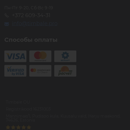
Пн-Пт 9-20, Сб-Вс 9-19
+372 609-34-31
info@timbale.pro
Способы оплаты
Timbale OU
Registrikood 16231003
Mannimae/1, Pudisoo kula, Kuusalu vald, Harju maakond,
74626, Estonia