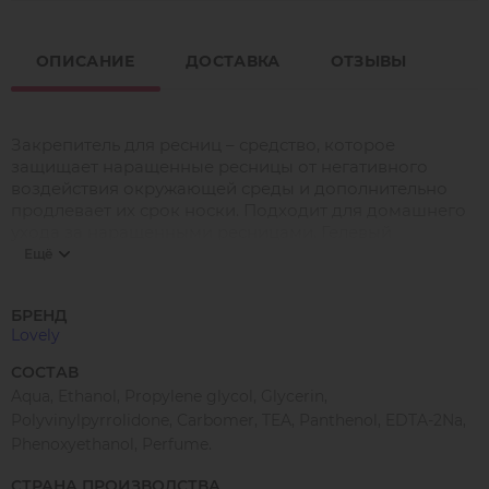
ОПИСАНИЕ
ДОСТАВКА
ОТЗЫВЫ
Закрепитель для ресниц – средство, которое
защищает наращенные ресницы от негативного
воздействия окружающей среды и дополнительно
продлевает их срок носки. Подходит для домашнего
ухода за наращенными ресницами. Гелевый
закрепитель Lovely обладает максимальной степенью
Ещё
своего действия. После нанесения закрепителя
ресницы выглядят еще более блестящими и
БРЕНД
ухоженными.
Lovely
Инструкция: нанесите на ресницы по окончанию
СОСТАВ
процедуры наращивания. Для лучшего эффекта
Aqua, Ethanol, Propylene glycol, Glycerin,
необходимо использовать препарат 2-3 раза в
неделю.
Polyvinylpyrrolidone, Carbomer, TEA, Panthenol, EDTA-2Na,
Phenoxyethanol, Perfume.
Меры предосторожности: избегать попадания в глаза.
При попадании тщательно промыть водой, при
СТРАНА ПРОИЗВОДСТВА