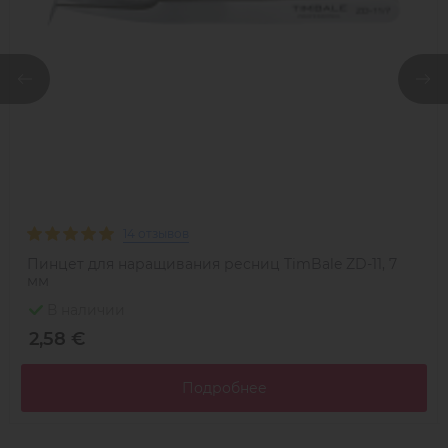
среднелипкая зелёная лента. Формирование пучка
одинаково удобно и на ленте и в руках. У всех ресниц
Timbale максимально широкая лента - 42.5 мм и
максимально плотная выкладка ресниц с отсутствием
пустот, поэтому в палетках Timbale до 20% больше
ресниц.
Производитель использует 4M контроль качества, что
обеспечивает полное отсутствие брака.
14 отзывов
Пинцет для наращивания ресниц TimBale ZD-11, 7
мм
В наличии
2,58 €
Подробнее