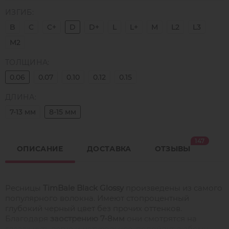
ИЗГИБ:
B
C
C+
D
D+
L
L+
M
L2
L3
M2
ТОЛЩИНА:
0.06
0.07
0.10
0.12
0.15
ДЛИНА:
7-13 мм
8-15 мм
147
ОПИСАНИЕ
ДОСТАВКА
ОТЗЫВЫ
Ресницы
TimBale Black Glossy
произведены из самого
популярного волокна. Имеют стопроцентный
глубокий черный цвет без прочих оттенков.
Благодаря
заострению 7-8мм
они смотрятся на
глазах чуть легче и натуральнее, подойдут любому