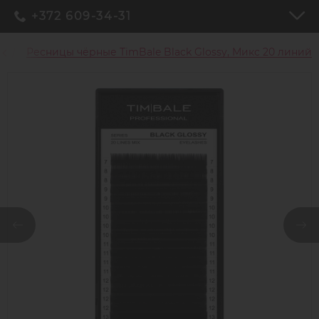
+372 609-34-31
Ресницы чёрные TimBale Black Glossy, Микс 20 линий