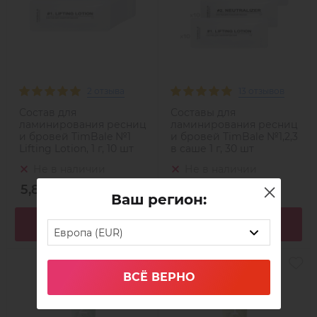
2 отзыва
13 отзывов
Состав для
Составы для
ламинирования ресниц
ламинирования ресниц
и бровей TimBale №1
и бровей TimBale №1,2,3
Lifting Lotion, 1 г, 10 шт
в саше 1 г, 30 шт
Не в наличии
Не в наличии
5,89 €
17,60 €
Ваш регион:
Подробнее
Подробнее
Европа (EUR)
ВСЁ ВЕРНО