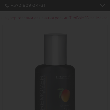
+372 609-34-31
Ремувер гелевый для снятия ресниц TimBale, 15 мл, Манго