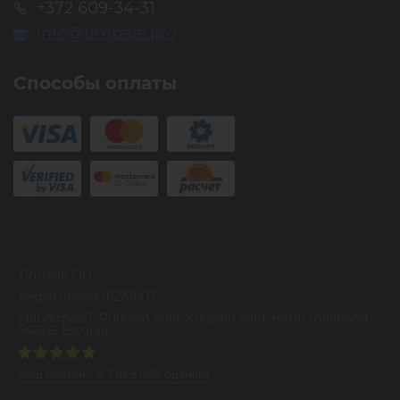
+372 609-34-31
info@timbale.pro
Способы оплаты
Timbale OU
Registrikood 16231003
Mannimae/1, Pudisoo kula, Kuusalu vald, Harju maakond,
74626, Estonia
Наш рейтинг:
4.7
из
5
(
574
оценки)