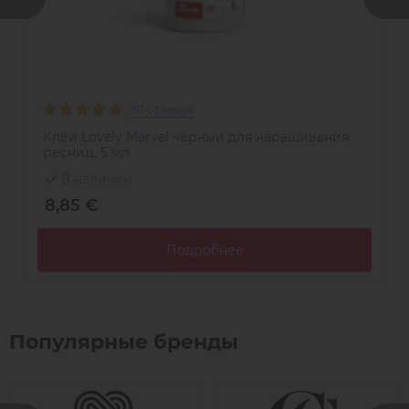
30 отзывов
Клей Lovely Marvel чёрный для наращивания
Р
ресниц, 5 мл
L
В наличии
8,85 €
5
Подробнее
Популярные бренды