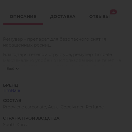
4
ОПИСАНИЕ
ДОСТАВКА
ОТЗЫВЫ
Ремувер - препарат для безопасного снятия
наращенных ресниц.
Благодаря гелевой структуре, ремувер Timbale
максимально удобен в использовании: не течет, не
размазывается, наносится аккуратно и точечно.
Ещё
Превосходно растворяет клей, обеспечивает быстрое
и эффективное снятие нарощенных ресниц. Очень
экономичен в использовании. Не вызывает
БРЕНД
раздражения слизистой.
TimBale
Подходит для применения как начинающим
СОСТАВ
мастерам, так и профессиональным лешмейкерам.
Propylene carbonate, Aqua, Copolymer, Perfume.
СТРАНА ПРОИЗВОДСТВА
South Korea