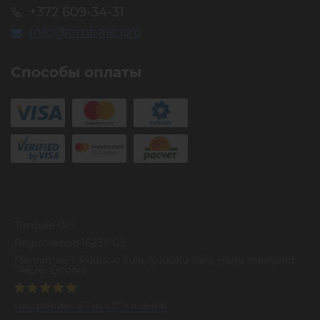
+372 609-34-31
info@timbale.pro
Способы оплаты
Timbale OU
Registrikood 16231003
Mannimae/1, Pudisoo kula, Kuusalu vald, Harju maakond,
74626, Estonia
Наш рейтинг:
4.7
из
5
(
574
оценки)