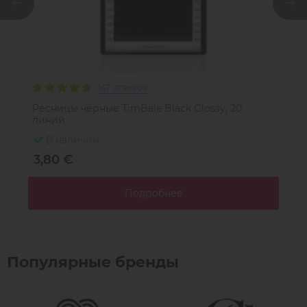
147 отзывов
Ресницы чёрные TimBale Black Glossy, 20
Р
линий
л
В наличии
3,80 €
4
Подробнее
Популярные бренды