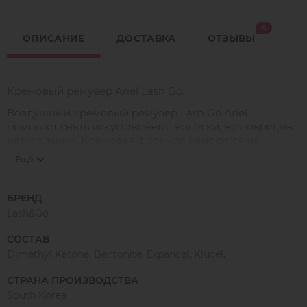
4
ОПИСАНИЕ
ДОСТАВКА
ОТЗЫВЫ
Кремовый ремувер Ariel Lash Go:
Воздушный кремовый ремувер Lash Go Ariel
помогает снять искусственные волоски, не повредив
натуральные. Кремовая формула наносится на
ресницы одним движением руки, не затекает в глаза.
Ещё
Из-за этого подходит для применения в домашних
условиях, рекомендуется лэшмейкерам-новичкам.
Растворяет клей средней степени цепкости,
БРЕНД
открепляет пучки. Волоски покрываются препаратом
Lash&Go
на 5 минут. В течение этого времени средство
впитывается, а скрепляющий клей растворится, не
СОСТАВ
оставив белого налёта. Средство удобно в
Dimethyl Ketone, Bentonite, Expancel, Klucel.
применении, не затекает в глаза. Щадящий состав
бережно снимает волоски, без жжения и красноты.
СТРАНА ПРОИЗВОДСТВА
South Korea