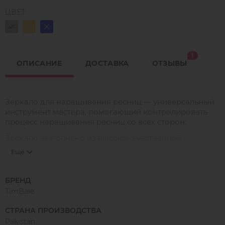
ЦВЕТ:
1
ОПИСАНИЕ
ДОСТАВКА
ОТЗЫВЫ
Зеркало для наращивания ресниц — универсальный
инструмент мастера, помогающий контролировать
процесс наращивания ресниц со всех сторон.
Зеркало выполнено из высококачественной
нержавеющей стали.⠀На ручке зеркала нанесена
Ещё
противоскользящая перфорация, позволяющая
надёжно удерживать инструмент в работе.
БРЕНД
TimBale
СТРАНА ПРОИЗВОДСТВА
Pakistan