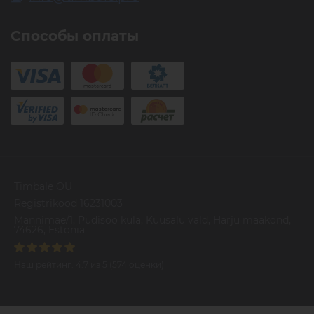
Способы оплаты
Timbale OU
Registrikood 16231003
Mannimae/1, Pudisoo kula, Kuusalu vald, Harju maakond,
74626, Estonia
Наш рейтинг:
4.7
из
5
(
574
оценки)