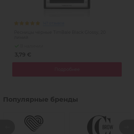
147 отзывов
Ресницы чёрные TimBale Black Glossy, 20
Р
линий
л
В наличии
3,79 €
3
Подробнее
Популярные бренды