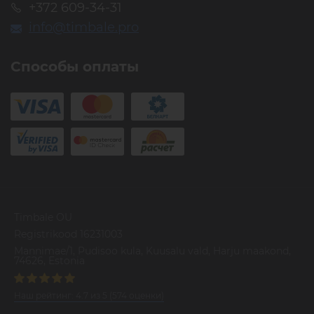
+372 609-34-31
info@timbale.pro
Способы оплаты
Timbale OU
Registrikood 16231003
Mannimae/1, Pudisoo kula, Kuusalu vald, Harju maakond,
74626, Estonia
Наш рейтинг:
4.7
из
5
(
574
оценки)