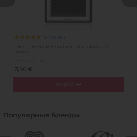
147 отзывов
Ресницы чёрные TimBale Black Glossy, 20
Р
линий
л
В наличии
3,80 €
4
Подробнее
Популярные бренды