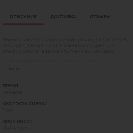
ОПИСАНИЕ
ДОСТАВКА
ОТЗЫВЫ
Черный клей для наращивания ресниц Le Maitre UNO
подходит для новичков и мастеров со средним
опытом работы, а также опытных лешмейкеров.
- в меру жидкая консистенция капли не дает
растекаться и сохраняет первоначальную форму и
Ещё
упругость довольно долгое время, этим обеспечивает
экономичный расход;
БРЕНД
- время сцепки 1 секунда, что обеспечивает быстрое
Le Maitre
наращивание ресниц, одновременно позволяя
мастеру успевать за клеем;
СКОРОСТЬ СЦЕПКИ
- носка до 8 недель;
1 сек
- минимальное количество испарений, позволяет
СРОК НОСКИ
работать комфортно и эффективно;
До 8 недель