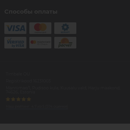
Способы оплаты
Timbale OU
Registrikood 16231003
Mannimae/1, Pudisoo kula, Kuusalu vald, Harju maakond,
74626, Estonia
Наш рейтинг:
4.7
из
5
(
574
оценки)