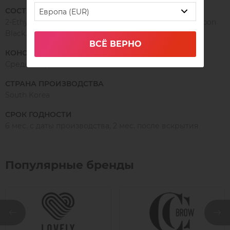
СОСТАВ
Европа (EUR)
2-Ethyl Cyanoacrylate, Ethyl Cyanoacrylate, PMMA, Carbon
Black.
ВСЁ ВЕРНО
КОНСИСТЕНЦИЯ
Среднежидкая
СТРАНА ПРОИЗВОДСТВА
South Korea
СРОК ГОДНОСТИ
6 мес. с даты производства, 2 мес. после вскрытия
Популярные бренды