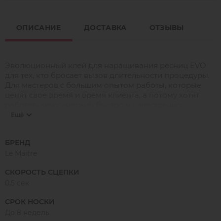
ОПИСАНИЕ
ДОСТАВКА
ОТЗЫВЫ
Эволюционный клей для наращивания ресниц EVO
для тех, кто бросает вызов длительности процедуры.
Для мастеров с большим опытом работы, которые
ценят свое время и время клиента, а потому хотят
работать максимально быстро и качественно.
Ещё
Скорость сцепки 0,5 сек. Жидкая и эластичная капля.
Носка до 8 недель. Минимальное количество
испарений. Неприхотлив к внешним условиям, но
БРЕНД
максимально раскрывает весь свой потенциал при
Le Maitre
влажности 40-70% и температуре +18-23С.
СКОРОСТЬ СЦЕПКИ
0,5 сек
СРОК НОСКИ
До 8 недель