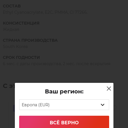
СОСТАВ
Ethyl Cyanoacrylate, E2C, PMMA, Cl 77266.
КОНСИСТЕНЦИЯ
Жидкая
СТРАНА ПРОИЗВОДСТВА
South Korea
СРОК ГОДНОСТИ
6 мес. с даты производства, 2 мес. после вскрытия
С этим товаром часто покупают:
Ваш регион:
Европа (EUR)
HIT
ВСЁ ВЕРНО