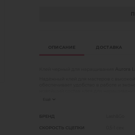
П
ОПИСАНИЕ
ДОСТАВКА
Клей черный для наращивания
Aurora L
Надёжный клей для мастеров с высокой
обеспечивает удобство в работе и экон
новейший состав клея для наращивания 
возможных клеев для наращивания рес
Ещё
Из-за жидкой консистенции клей не ска
БРЕНД
Lash&Go
Клей Aurora — из самой быстрой категор
навыки скоростного наращивания и скор
СКОРОСТЬ СЦЕПКИ
0,5-1 сек