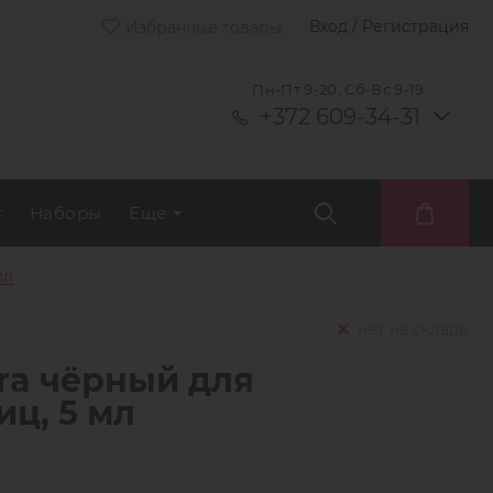
Вход / Регистрация
Избранные товары
Пн-Пт 9-20, Сб-Вс 9-19
+372 609-34-31
т
Наборы
Ещё
мл
нет на складе
ra чёрный для
ц, 5 мл