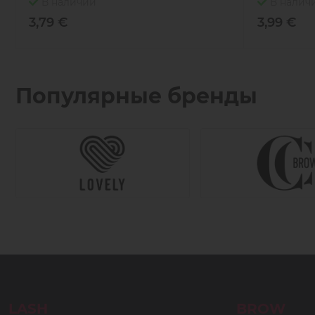
В наличии
В налич
3,79 €
3,99 €
Популярные бренды
LASH
BROW