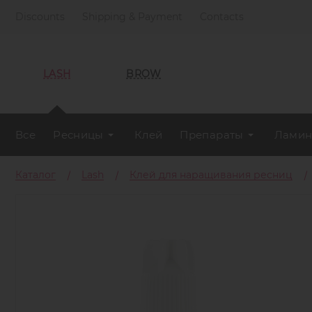
Discounts
Shipping & Payment
Contacts
LASH
BROW
Все
Ресницы
Клей
Препараты
Ламин
Каталог
Lash
Клей для наращивания ресниц