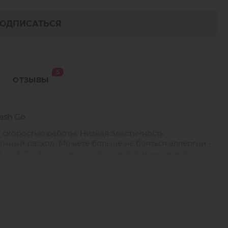
ОДПИСАТЬСЯ
5
ОТЗЫВЫ
ash Go
 скоростью работы. Низкая эластичность
омный расход. Можете больше не бояться аллергии -
Lash Go Aurora сводит испаряется меньше всех
ниц!
пливается каплей на искусственной реснице.
ии, сцепка за 0,5-1 секунду. Вы быстрее повысите
о заметите успехи в скорости и мастерстве!