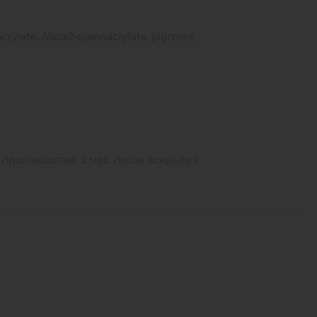
оски 7 недель. Ваши клиентки будут в восторге от
и остаются ресницы даже по прошествии полутора
crylate, Alkox2-cyanoacrylate, pigment
ы производства, 2 мес. после вскрытия