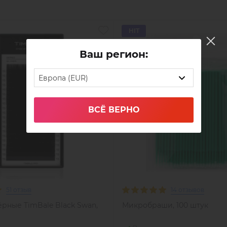
HIT
Ваш регион:
Европа (EUR)
ВСЁ ВЕРНО
51 отзыв
14 отзывов
рные TimBale Black Swan,
Микробраши, 100 штук