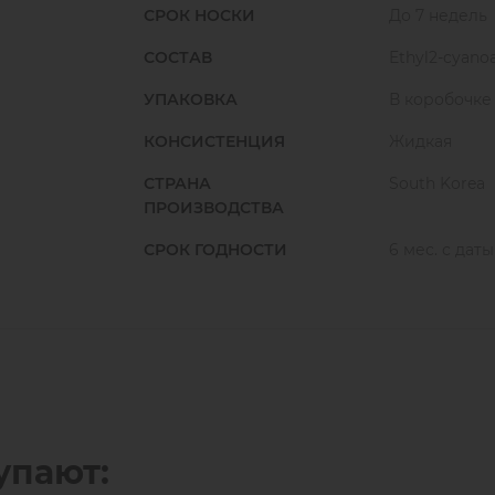
Клей супер-стойкий: гарантирует срок н
СРОК НОСКИ
До 7 недель
того, насколько пушистыми и объемным
месяцев!
СОСТАВ
Ethyl2-cyanoa
УПАКОВКА
В коробочке
КОНСИСТЕНЦИЯ
Жидкая
СТРАНА
South Korea
ПРОИЗВОДСТВА
СРОК ГОДНОСТИ
6 мес. с дат
упают: