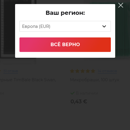
Ваш регион:
Европа (EUR)
ВСЁ ВЕРНО
51 отзыв
14 отзывов
рные TimBale Black Swan,
Микробраши, 100 штук
ии
В наличии
0,43 €