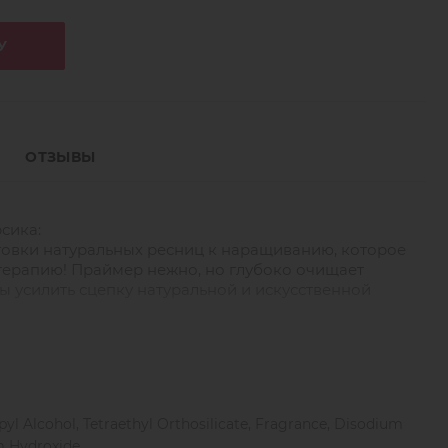
У
ОТЗЫВЫ
сика:
овки натуральных ресниц к наращиванию, которое
терапию! Праймер нежно, но глубоко очищает
ы усилить сцепку натуральной и искусственной
одлите срок носки наращённых ресниц на 7 дней и
 процедур. Нанесите небольшое количество состава на
ади ресниц.
pyl Alcohol, Tetraethyl Orthosilicate, Fragrance, Disodium
 Hydroxide