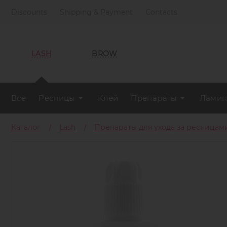
Discounts
Shipping & Payment
Contacts
LASH
BROW
Все
Ресницы
Клей
Препараты
Ламин
Каталог
Lash
Препараты для ухода за ресницам