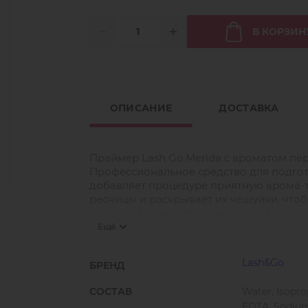
В КОРЗИН
ОПИСАНИЕ
ДОСТАВКА
Праймер Lash Go Merida с ароматом пер
Профессиональное средство для подгот
добавляет процедуре приятную арома-
ресницы и раскрывает их чешуйки, чтоб
реснички во время наращивания.
Ещё
С применением праймера Lash Go вы пр
более. Тюбика 15 мл хватает на 200-300
Lash&Go
БРЕНД
микробраш и пройдитесь по всей площ
СОСТАВ
Water, Isopro
EDTA, Sodium