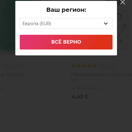
Ваш регион:
Европа (EUR)
ВСЁ ВЕРНО
14 отзывов
2 отзыва
и, 100 штук
Обезжириватель для ресниц
мл
ии
В наличии
4,43 €