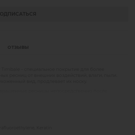
ОДПИСАТЬСЯ
ОТЗЫВЫ
 Timbale - специальное покрытие для более
х ресниц от внешних воздействий, влаги, пыли.
хоженный вид, продлевает их носку.
наращенные ресницы непосредственно после
 2-3 раза в неделю в процессе носки.
rafluoroethylene, Keratin