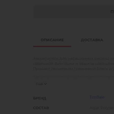
П
ОПИСАНИЕ
ДОСТАВКА
Закрепитель для наращенных ресниц от
надежной фиксации и защиты наращенны
Придает ресничкам глянцевый блеск и у
Закрепитель необходимо наносить на 
процедуры наращивания ресниц, а также
Ещё
Цвет: прозрачный.
TimBale
БРЕНД
СОСТАВ
Aqua, Polytet