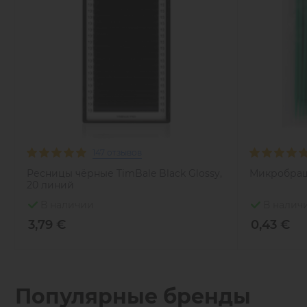
147 отзывов
Ресницы чёрные TimBale Black Glossy,
Микробраш
20 линий
В наличии
В налич
3,79 €
0,43 €
Популярные бренды