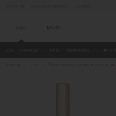
Discounts
Shipping & Payment
Contacts
LASH
BROW
Все
Ресницы
Клей
Препараты
Ламин
Каталог
Lash
Препараты для ухода за ресницам