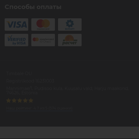
Способы оплаты
Timbale OU
Registrikood 16231003
Mannimae/1, Pudisoo kula, Kuusalu vald, Harju maakond,
74626, Estonia
Наш рейтинг:
4.7
из
5
(
574
оценки)