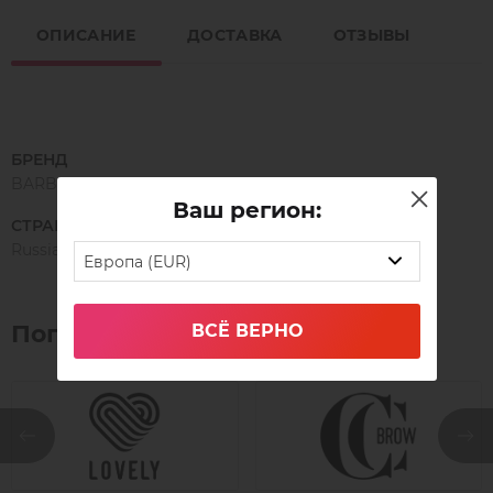
ОПИСАНИЕ
ДОСТАВКА
ОТЗЫВЫ
БРЕНД
BARBARA
Ваш регион:
СТРАНА ПРОИЗВОДСТВА
Russia
Европа (EUR)
Популярные бренды
ВСЁ ВЕРНО