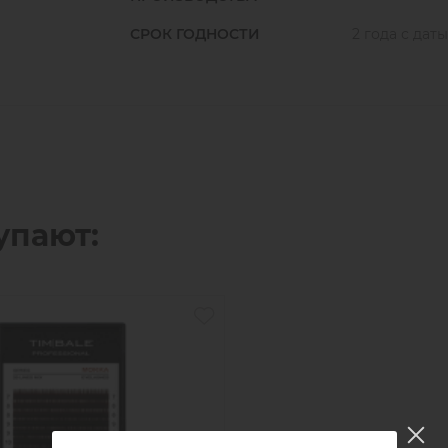
СРОК ГОДНОСТИ
2 года с дат
упают: