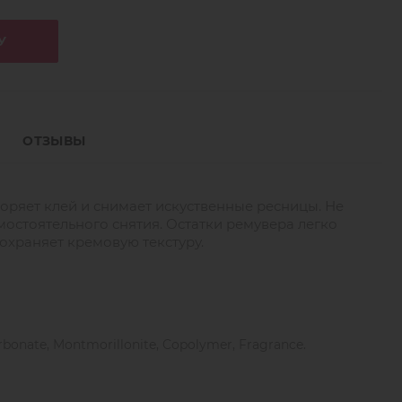
У
ОТЗЫВЫ
оряет клей и снимает искуственные ресницы.
Не
мостоятельного снятия.
Остатки ремувера легко
сохраняет кремовую текстуру.
rbonate, Montmorillonite, Copolymer, Fragrance.