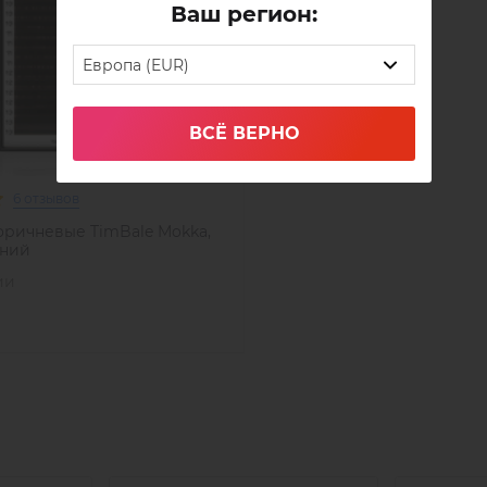
Ваш регион:
Европа (EUR)
ВСЁ ВЕРНО
6 отзывов
оричневые TimBale Mokka,
иний
ии