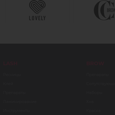
LASH
BROW
Ресницы
Препараты
Клей
Сопутствующ
Препараты
Наборы
Ламинирование
Хна
Инструменты
Краска