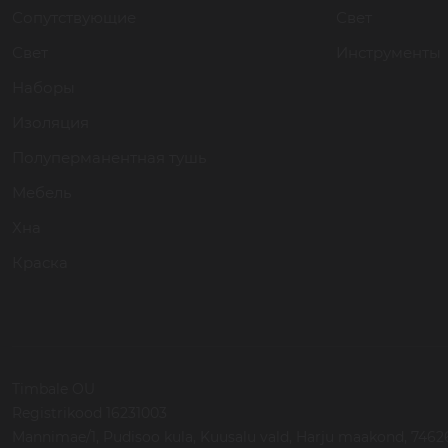
Сопутствующие
Свет
Свет
Инструменты
Наборы
Изоляция
Полуперманентная тушь
Мебель
Хна
Краска
Timbale OU
Registrikood 16231003
Mannimae/1, Pudisoo kula, Kuusalu vald, Harju maakond, 74626