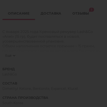
1
ОПИСАНИЕ
ДОСТАВКА
ОТЗЫВЫ
С января 2025 года Кремовый ремувер Lash&Go
«Ariel» (15 гр), будет поставляться в новой,
усовершенствованной упаковке.
Объем наполнения остается прежним – 15 грамм,
однако благодаря увеличению размера баночки мы
минимизировали риски протекания в жаркий сезон.
Ещё
При этом часть пространства внутри упаковки
остается свободной, что не является недоливом или
БРЕНД
браком.
Lash&Go
Новая упаковка – это шаг вперед к обеспечению
СОСТАВ
надежности и вашего комфорта.
Dimethyl Ketone, Bentonite, Expancel, Klucel.
Набор кремовых ремуверов Ariel Lash Go:
СТРАНА ПРОИЗВОДСТВА
Воздушный кремовый ремувер Ariel помогает снять
South Korea
искусственные волоски, не повредив натуральные.