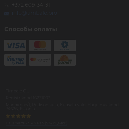
+372 609-34-31
info@timbale.pro
Способы оплаты
Timbale OU
Registrikood 16231003
Mannimae/1, Pudisoo kula, Kuusalu vald, Harju maakond,
74626, Estonia
Наш рейтинг:
4.7
из
5
(
574
оценки)