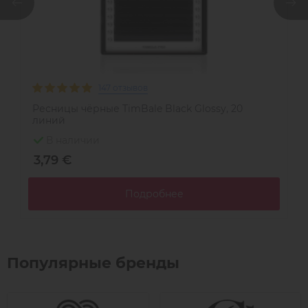
147 отзывов
Ресницы чёрные TimBale Black Glossy, 20
Р
линий
л
В наличии
3,79 €
3
Подробнее
Популярные бренды