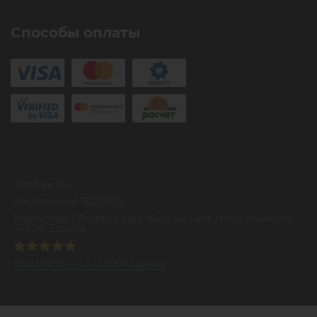
Способы оплаты
Timbale OU
Registrikood 16231003
Mannimae/1, Pudisoo kula, Kuusalu vald, Harju maakond,
74626, Estonia
Наш рейтинг:
4.7
из
5
(
574
оценки)