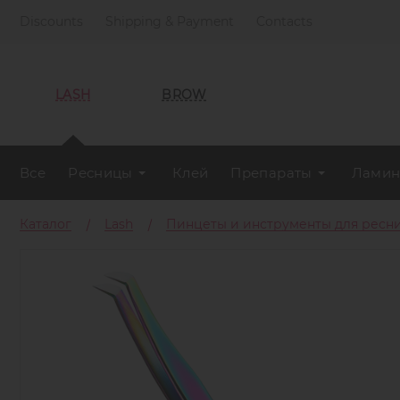
Discounts
Shipping & Payment
Contacts
LASH
BROW
Все
Ресницы
Клей
Препараты
Ламин
Каталог
Lash
Пинцеты и инструменты для ресн