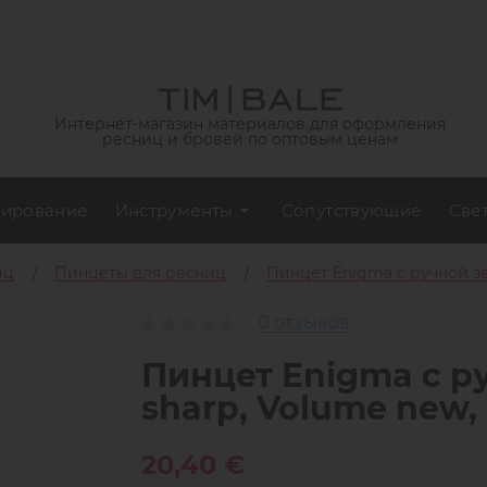
Интернет-магазин материалов для оформления
ресниц и бровей по оптовым ценам
ирование
Инструменты
Сопутствующие
Све
иц
Пинцеты для ресниц
Пинцет Enigma с ручной за
0 отзывов
Пинцет Enigma с ру
sharp, Volume new
20,40 €