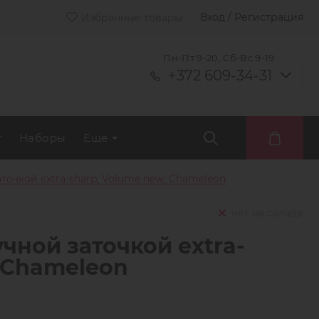
Вход / Регистрация
Избранные товары
Пн-Пт 9-20, Сб-Вс 9-19
+372 609-34-31
т
Наборы
Ещё
точкой extra-sharp, Volume new, Chameleon
нет на складе
чной заточкой extra-
, Chameleon