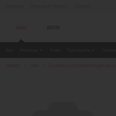
Discounts
Shipping & Payment
Contacts
LASH
BROW
Все
Ресницы
Клей
Препараты
Ламин
Каталог
Lash
Пинцеты и инструменты для ресн