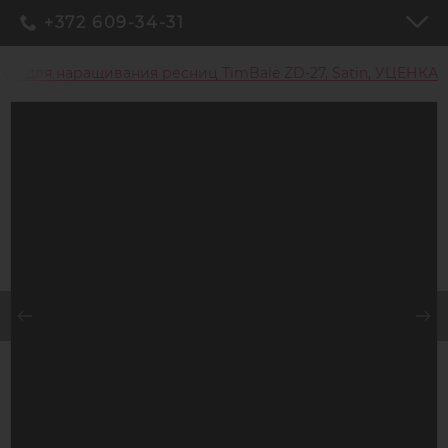
+372 609-34-31
ет для наращивания ресниц TimBale ZD-27, Satin, УЦЕНКА