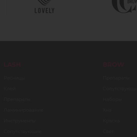
LASH
BROW
Ресницы
Препараты
Клей
Сопутствующ
Препараты
Наборы
Ламинирование
Хна
Инструменты
Краска
Сопутствующие
Свет