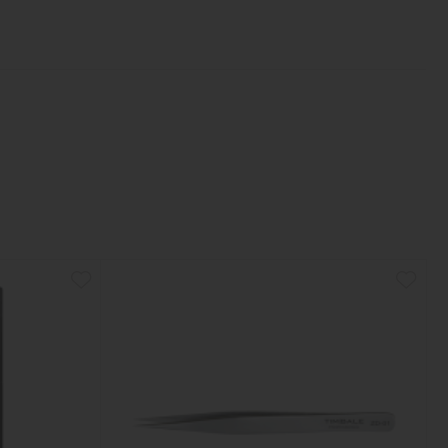
пучка с ленты;
геометрию;
ворок;
рее и комфортнее;
, так и в ленточной технике.
спечивает стабильное смыкание по всей рабочей
 к работе сразу после покупки и не требуют
mbale, серия Fiber производится из
on Steel, которая отличается:
ую проверку на смыкание перед отправкой.