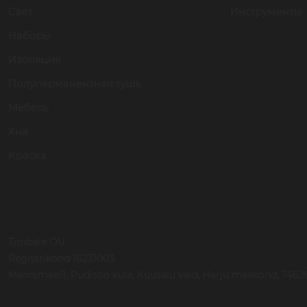
Свет
Инструменты
Наборы
Изоляция
Полуперманентная тушь
Мебель
Хна
Краска
Timbale OU
Registrikood 16231003
Mannimae/1, Pudisoo kula, Kuusalu vald, Harju maakond, 74626