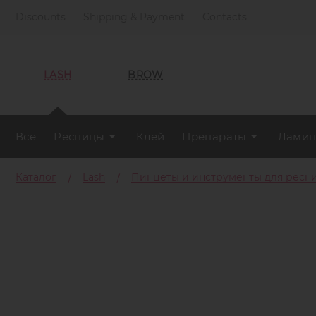
Discounts
Shipping & Payment
Contacts
LASH
BROW
Все
Ресницы
Клей
Препараты
Ламин
Каталог
Lash
Пинцеты и инструменты для ресн