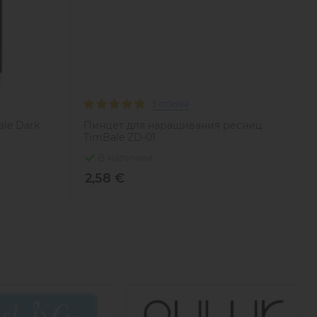
румент для мастеров, которым важны скорость,
й работе.
3 отзыва
le Dark
Пинцет для наращивания ресниц
TimBale ZD-01
В наличии
2,58 €