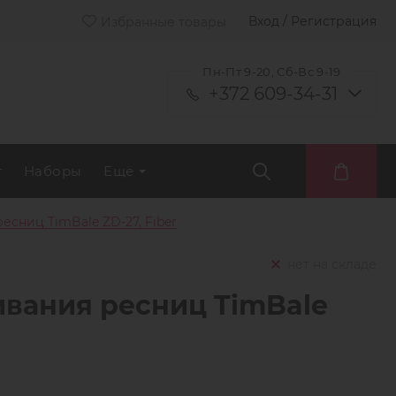
Вход / Регистрация
Избранные товары
Пн-Пт 9-20, Сб-Вс 9-19
+372 609-34-31
т
Наборы
Ещё
сниц TimBale ZD-27, Fiber
нет на складе
вания ресниц TimBale