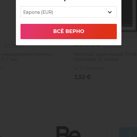
Timbale Fiber — профессиональный инст
точность и наивысшее качество в каждо
Европа (EUR)
ВСЁ ВЕРНО
14 отзывов
5 отзывов
я наращивания ресниц
Ресницы коричневые TimBa
11, 7 мм
Chocolate, 20 линий
ии
В наличии
3,52 €