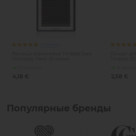
5 отзывов
Ресницы коричневые TimBale Dark
Пинцет дл
Chocolate, Микс 20 линий
TimBale ZD-
В наличии
В налич
4,18 €
2,58 €
Популярные бренды