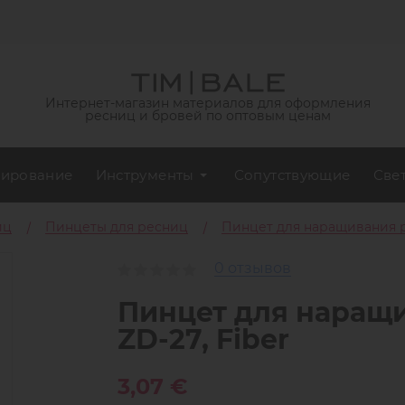
Интернет-магазин материалов для оформления
ресниц и бровей по оптовым ценам
ирование
Инструменты
Сопутствующие
Све
иц
Пинцеты для ресниц
Пинцет для наращивания ре
0 отзывов
Пинцет для наращи
ZD-27, Fiber
3,07 €