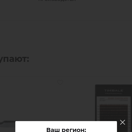
преимущества:
- ресницы не распадаются после снятия 
- пучок сохраняет заданную мастером 
- ресницы не проскальзывают внутри ст
- формирование пучка становится быст
- снижается риск заломов ресниц;
- пинцет одинаково удобен как в ручной
Лазерная обработка створок Fiber обе
поверхности.
упают:
Пинцеты Timbale Fiber полностью готовы
дополнительной заточки.
Как и вся профессиональная линейка Ti
высококачественной японской стали Nipp
- высокой устойчивостью к коррозии;
- постоянной твёрдостью по всей длине;
- острыми и прочными кончиками;
- небольшим весом;
- увеличенным сроком службы.
Каждый пинцет проходит дополнительн
Ваш регион: