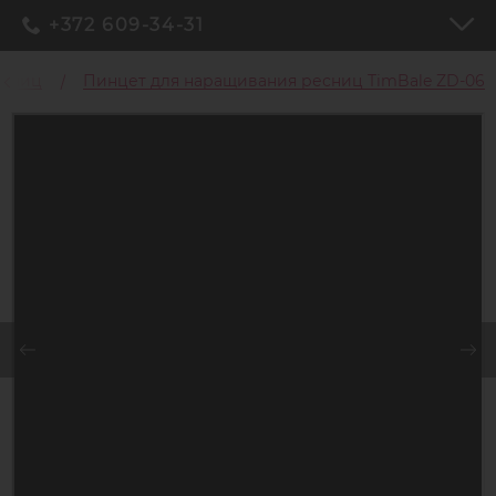
+372 609-34-31
есниц
Пинцет для наращивания ресниц TimBale ZD-06