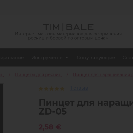
Интернет-магазин материалов для оформления
ресниц и бровей по оптовым ценам
ирование
Инструменты
Сопутствующие
Све
иц
Пинцеты для ресниц
Пинцет для наращивания р
1 отзыв
Пинцет для наращи
ZD-05
2,58 €