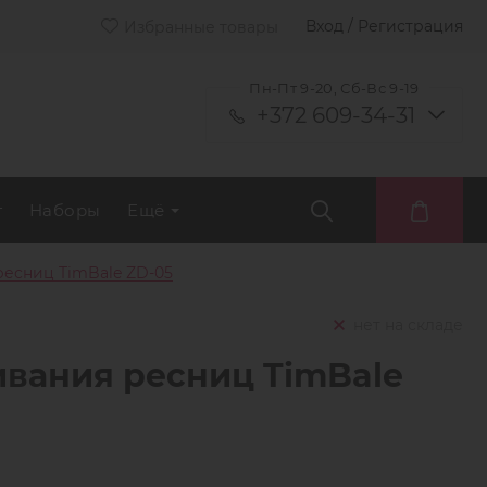
Вход / Регистрация
Избранные товары
Пн-Пт 9-20, Сб-Вс 9-19
+372 609-34-31
т
Наборы
Ещё
есниц TimBale ZD-05
нет на складе
вания ресниц TimBale