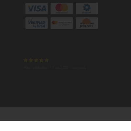
Наш рейтинг:
4.7
из
5
(
574
оценки)