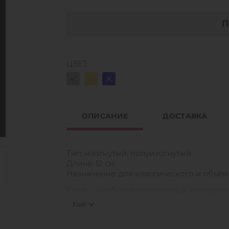
П
ЦВЕТ:
ОПИСАНИЕ
ДОСТАВКА
Тип: изогнутый, полуизогнутый.
Длина: 12 см.
Назначение: для классического и объё
Сталь - наиболее популярный материал
ресниц. Качество стали различается, чт
Ещё
наращивания ресниц. Протестировав не
инструментальной нержавеющей стали, 