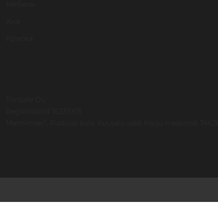
Мебель
Хна
Краска
Timbale OU
Registrikood 16231003
Mannimae/1, Pudisoo kula, Kuusalu vald, Harju maakond, 74626