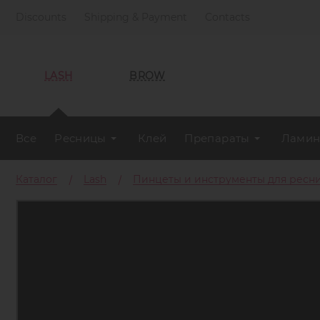
Discounts
Shipping & Payment
Contacts
LASH
BROW
Все
Ресницы
Клей
Препараты
Ламин
Каталог
Lash
Пинцеты и инструменты для ресн