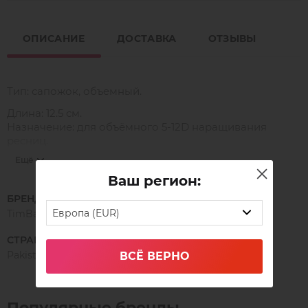
ОПИСАНИЕ
ДОСТАВКА
ОТЗЫВЫ
Тип: сапожок, объемный.
Длина: 12.5 см.
Назначение: для объёмного 5-12D наращивания
ресниц.
Ещё
Ваш регион:
НАНО-НОВИНКА!
БРЕНД
В новой линейке пинцетов Timbale NANO на
Европа (EUR)
TimBale
внутренней поверхности кончиков располагается
микросетка, благодаря которой легко фиксируется и
СТРАНА ПРОИЗВОДСТВА
идеально держится даже мега объёмный пучок. Он не
Pakistan
ВСЁ ВЕРНО
распадается и не заламывается после формирования.
⠀
Уникальный кончик нано-пинцета позволяет
Популярные бренды