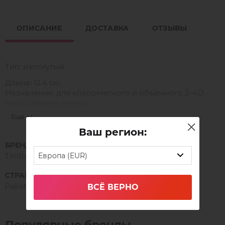
ОПИСАНИЕ
ДОСТАВКА
ОТЗЫВЫ
Тип: изогнутый.
Длина: 12.4 см.
Назначение: для классического и объёмного 2-4D
наращивания ресниц.
Ещё
Ваш регион:
НАНО-НОВИНКА!
БРЕНД
В новой серии пинцетов Timbale NANO на
Европа (EUR)
TimBale
внутренней поверхности "губок" располагается
микросетка, благодаря которой легко фиксируется и
СТРАНА ПРОИЗВОДСТВА
идеально держится даже мега объёмный пучок. Он не
Pakistan
ВСЁ ВЕРНО
распадается и не заламывается после формирования.
⠀
Уникальный кончик нано-пинцета позволяет
Популярные бренды