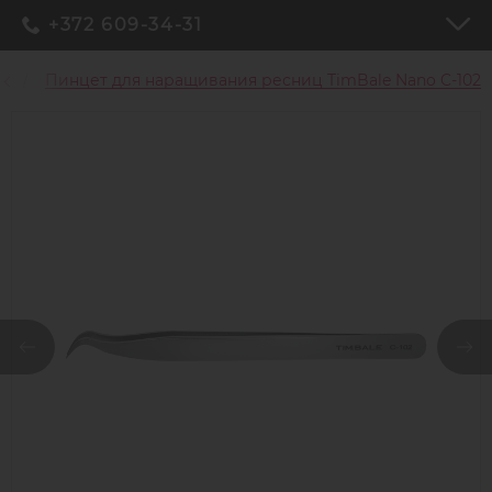
+372 609-34-31
ц
Пинцет для наращивания ресниц TimBale Nano C-102