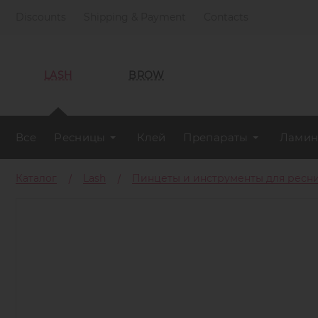
Discounts
Shipping & Payment
Contacts
LASH
BROW
Все
Ресницы
Клей
Препараты
Ламин
Каталог
Lash
Пинцеты и инструменты для ресн