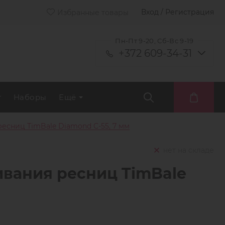
Вход / Регистрация
Избранные товары
Пн-Пт 9-20, Сб-Вс 9-19
+372 609-34-31
т
Наборы
Ещё
есниц TimBale Diamond C-55, 7 мм
нет на складе
вания ресниц TimBale