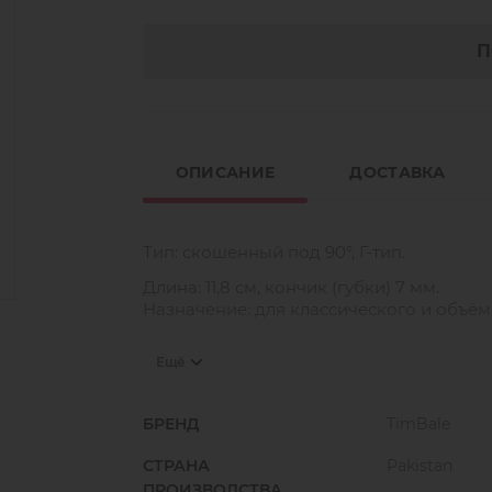
П
ОПИСАНИЕ
ДОСТАВКА
Тип: скошенный под 90°, Г-тип.
Длина: 11,8 см, кончик (губки) 7 мм.
Назначение: для классического и объё
Ещё
В новой серии пинцетов Timbale Diamo
располагается специальное алмазное п
идеально держится даже мега объёмный
БРЕНД
TimBale
после формирования.
СТРАНА
Pakistan
Уникальный кончик такого пинцета пр
ПРОИЗВОДСТВА