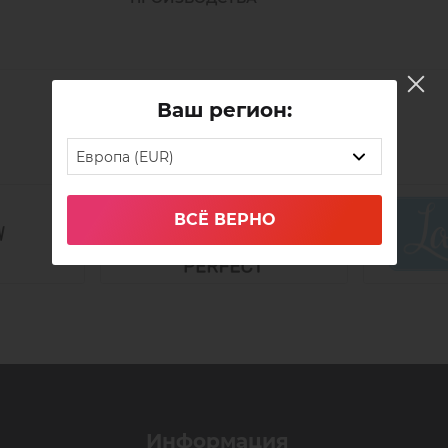
ваше время на процедуре наращивания
Пинцет не требует дополнительной зато
Ваш регион:
Ищете самый лучший пинцет для наращи
Европа (EUR)
профессиональных пинцетов для мастер
идеальный пинцет под свою руку – пря
под разным углом.
ВСЁ ВЕРНО
Пинцеты произведены из нержавеющей 
изготовления пинцетов для наращивания
непосредственно влияет на качество са
стали, мы остановили свой выбор на япо
отличается точным и оптимальным соо
пинцеты для наращивания ресниц имею
- надёжную защиту от коррозии и ржав
- острые и жёсткие кончики;
- небольшой вес;
Информация