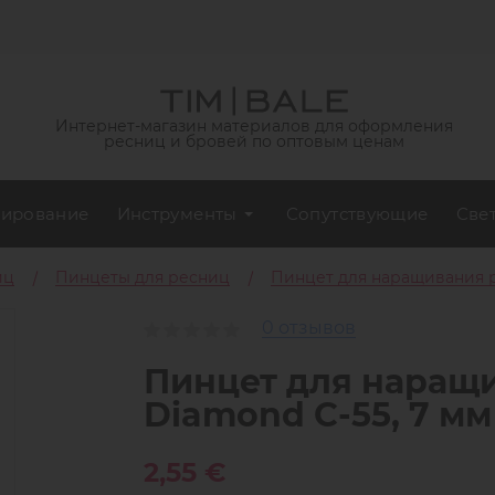
Интернет-магазин материалов для оформления
ресниц и бровей по оптовым ценам
ирование
Инструменты
Сопутствующие
Све
иц
Пинцеты для ресниц
Пинцет для наращивания р
0 отзывов
Пинцет для наращи
Diamond C-55, 7 мм
2,55 €