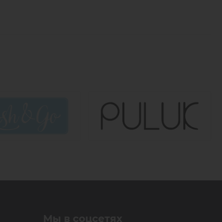
. ⠀
чки!
вания? У Timbale – самая большая линейка
ов лешмейкеров, где мастер сможет подобрать
мой или изогнутый, топорик или сапожок, скошенный
стали ( наиболее популярный материал для
 ресниц). Качество стали различается, что
мого инструмента. Протестировав несколько видов
нском производителе Nippon Steel. Эта сталь
тношением 7 химических элементов, поэтому наши
т:
чины;
Мы в соцсетях