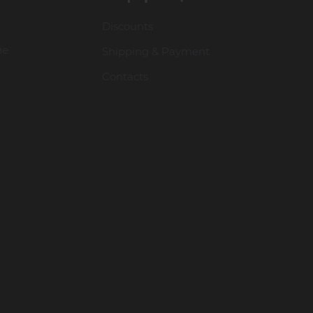
- постоянную твёрдость по всей своей д
Discounts
- увеличенный срок службы.
ие
Каждый пинцет дополнительно проверя
Shipping & Payment
Contacts
Остался один вопрос: почему наши TimB
с минимальной наценкой и умная логис
Для надежного хранения своих пинцето
специальный магнитный чехол для 6 пин