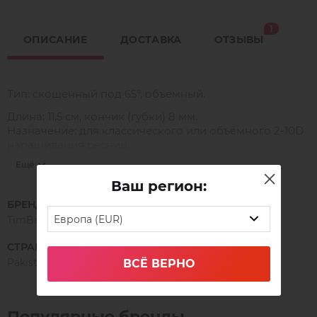
1
ОПИСАНИЕ
ДОСТАВКА
ОТЗЫВЫ
Тип: скошенный под 65°, объемный.
Длина: 11,5 см, кончик (губки) 8 мм.
Назначение: для классического или объёмного 2-10D
наращивания ресниц.
Ещё
Ваш регион:
НАНО-НОВИНКА!
БРЕНД
В новой серии пинцетов Timbale NANO на
Европа (EUR)
TimBale
внутренней поверхности "губок" располагается
микросетка, благодаря которой легко фиксируется и
СТРАНА ПРОИЗВОДСТВА
идеально держится даже мега объёмный пучок. Он не
Pakistan
ВСЁ ВЕРНО
распадается и не заламывается после формирования.
⠀
Уникальный кончик нано-пинцета позволяет
Популярные бренды