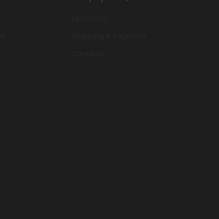
- увеличенный срок службы.
Discounts
ие
Shipping & Payment
Каждый пинцет дополнительно проверя
Contacts
Остался один вопрос: почему наши TimB
с минимальной наценкой и умная логис
Для надежного хранения своих пинцето
специальный магнитный чехол для 6 пин