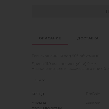
П
ОПИСАНИЕ
ДОСТАВКА
Тип: скошенный под 90°, объемный.
Длина: 11,9 см, кончик (губки) 9 мм.
Назначение: для классического или об
Ещё
НАНО-НОВИНКА!
В новой серии пинцетов Timbale NANO 
БРЕНД
TimBale
микросетка, благодаря которой легко ф
объёмный пучок. Он не распадается и 
СТРАНА
Pakistan
ПРОИЗВОДСТВА