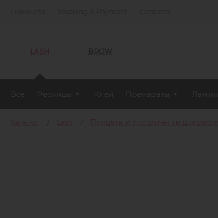
Discounts
Shipping & Payment
Contacts
LASH
BROW
Все
Ресницы
Клей
Препараты
Ламин
Каталог
Lash
Пинцеты и инструменты для ресн