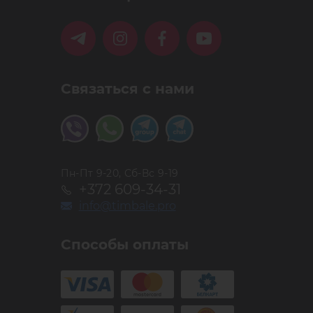
ется на смыкание перед отправкой.
Связаться с нами
ale такие дешёвые? Ответ прост: собственный бренд
тика без посредников.
в, в нашем магазине вы также можете приобрести
Пн-Пт 9-20, Сб-Вс 9-19
цетов Timbale.
+372 609-34-31
info@timbale.pro
Способы оплаты