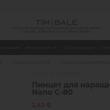
Интернет-магазин материалов для оформления
ресниц и бровей по оптовым ценам
ирование
Инструменты
Сопутствующие
Све
иц
Пинцеты для ресниц
Пинцет для наращивания р
0 отзывов
Пинцет для наращи
Nano C-80
2,42 €