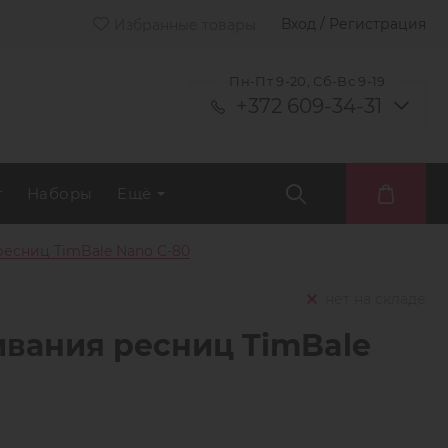
Вход / Регистрация
Избранные товары
Пн-Пт 9-20, Сб-Вс 9-19
+372 609-34-31
т
Наборы
Ещё
есниц TimBale Nano C-80
нет на складе
вания ресниц TimBale