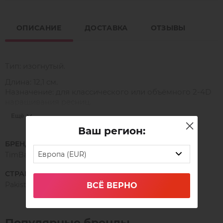
ОПИСАНИЕ
ДОСТАВКА
ОТЗЫВЫ
Тип: изогнутый.
Длина: 12,1 см.
Назначение: для классического или объёмного 2-4D
наращивания ресниц.
Ещё
Ваш регион:
НАНО-НОВИНКА!
БРЕНД
В новой серии пинцетов Timbale NANO на
Европа (EUR)
TimBale
внутренней поверхности кончиков располагается
микросетка, благодаря которой легко фиксируется и
СТРАНА ПРОИЗВОДСТВА
идеально держится даже мега объёмный пучок. Он не
Pakistan
ВСЁ ВЕРНО
распадается и не заламывается после формирования.
⠀
Уникальный кончик нано-пинцета позволяет
Популярные бренды