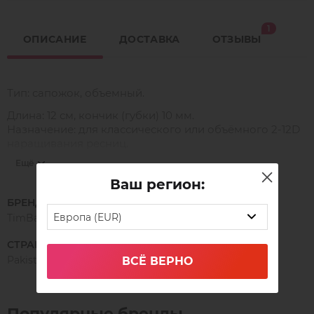
1
ОПИСАНИЕ
ДОСТАВКА
ОТЗЫВЫ
Тип: сапожок, объемный.
Длина: 12 см, кончик (губки) 10 мм.
Назначение: для классического или объёмного 2-12D
наращивания ресниц.
Ещё
Ваш регион:
НАНО-НОВИНКА!
БРЕНД
В новой серии пинцетов Timbale NANO на
Европа (EUR)
TimBale
внутренней поверхности кончиков располагается
микросетка, благодаря которой легко фиксируется и
СТРАНА ПРОИЗВОДСТВА
идеально держится даже мега объёмный пучок. Он не
Pakistan
ВСЁ ВЕРНО
распадается и не заламывается после формирования.
⠀
Уникальный кончик нано-пинцета позволяет
Популярные бренды