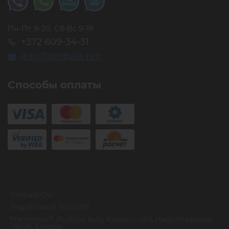
смыкание перед отправкой.
Остался один вопрос: почему наши TimBale такие
Пн-Пт 9-20, Сб-Вс 9-19
дешёвые? Ответ прост: собственный бренд с
+372 609-34-31
минимальной наценкой и умная логистика без
посредников.
info@timbale.pro
Для надежного хранения своих пинцетов, в нашем
магазине вы также можете приобрести специальный
Способы оплаты
магнитный чехол для 6 пинцетов Timbale.
Timbale OU
Registrikood 16231003
Mannimae/1, Pudisoo kula, Kuusalu vald, Harju maakond,
74626, Estonia