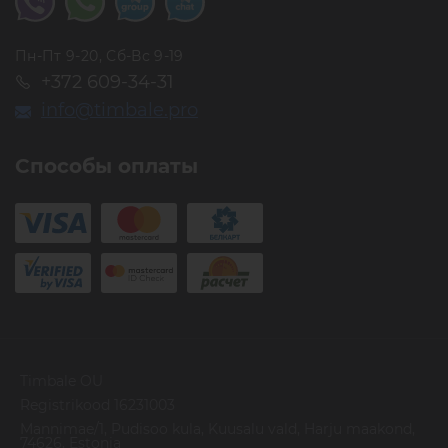
магазине вы также можете приобрести специальный
магнитный чехол для 6 пинцетов Timbale.
Пн-Пт 9-20, Сб-Вс 9-19
+372 609-34-31
info@timbale.pro
Способы оплаты
Timbale OU
Registrikood 16231003
Mannimae/1, Pudisoo kula, Kuusalu vald, Harju maakond,
74626, Estonia