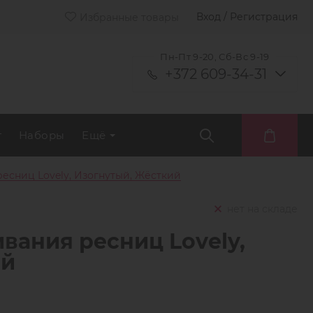
Вход / Регистрация
Избранные товары
Пн-Пт 9-20, Сб-Вс 9-19
+372 609-34-31
т
Наборы
Ещё
есниц Lovely, Изогнутый, Жёсткий
нет на складе
вания ресниц Lovely,
ий