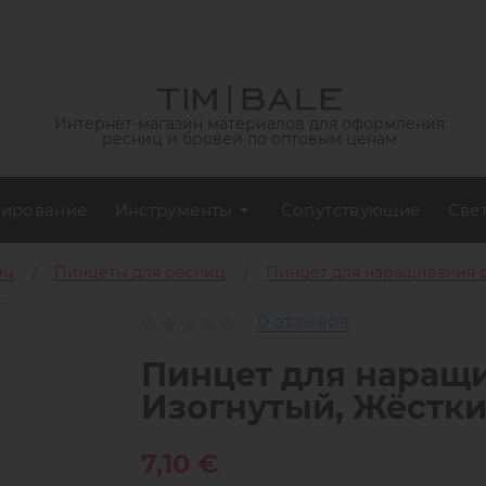
Интернет-магазин материалов для оформления
ресниц и бровей по оптовым ценам
ирование
Инструменты
Сопутствующие
Све
иц
Пинцеты для ресниц
Пинцет для наращивания р
0 отзывов
Пинцет для наращи
Изогнутый, Жёстк
7,10 €