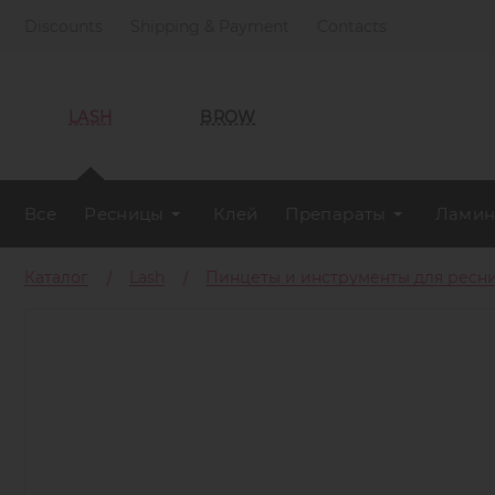
Discounts
Shipping & Payment
Contacts
LASH
BROW
Все
Ресницы
Клей
Препараты
Ламин
Каталог
Lash
Пинцеты и инструменты для ресн