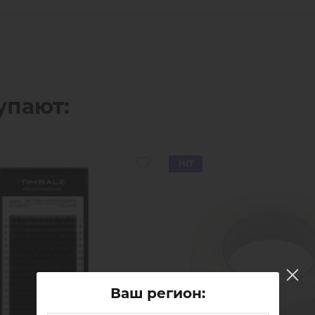
упают:
HIT
Ваш регион: