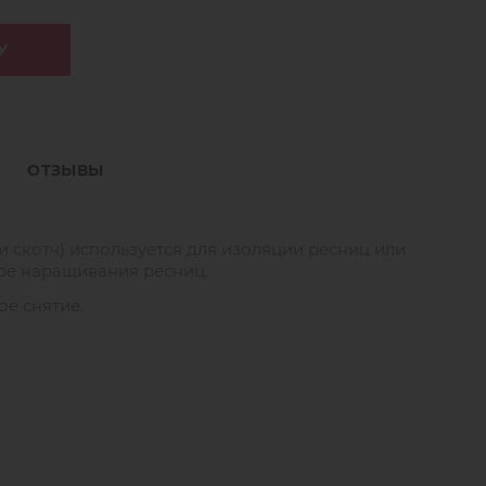
У
ОТЗЫВЫ
и скотч) используется для изоляции ресниц или
ре наращивания ресниц.
е снятие.