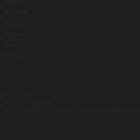
Наборы
Изоляция
Полуперманентная тушь
Мебель
Хна
Краска
Timbale OU
Registrikood 16231003
Mannimae/1, Pudisoo kula, Kuusalu vald, Harju maakond, 74626