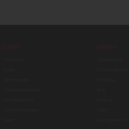
LASH
BROW
Ресницы
Препараты
Клей
Сопутствующ
Препараты
Наборы
Ламинирование
Хна
Инструменты
Краска
Сопутствующие
Свет
Свет
Инструменты