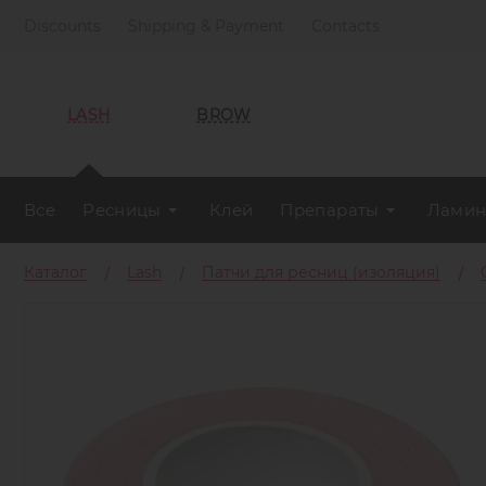
Discounts
Shipping & Payment
Contacts
LASH
BROW
Все
Ресницы
Клей
Препараты
Ламин
Каталог
Lash
Патчи для ресниц (изоляция)