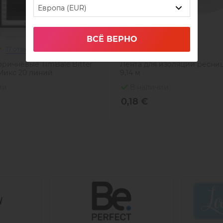
Европа (EUR)
ВСЁ ВЕРНО
17 отзывов
7 отзывов
ричневые TimBale Bitter
Лента для изоляции ресниц, 
 Микс 20 линий
9,14 м
ии
В наличии
0,18 €