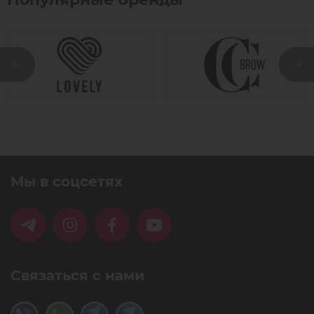
5 размеров:
S - для самых коротких ресниц, глубоко посаженных
глаз или при нависающем веке
M, M1 и M2 - для средних и длинных ресниц
L - для очень длинных ресниц, при открытом взгляде
Валики подходят для многоразового использования,
легко очищаются, сохраняя форму и упругость
длительное время.
Материал: гипоаллергенный силикон
Мы в соцсетях
Связаться с нами