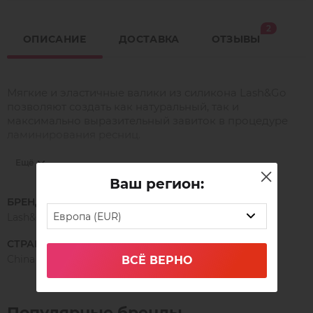
2
ОПИСАНИЕ
ДОСТАВКА
ОТЗЫВЫ
Мягкие и эластичные валики из силикона Lash&Go
позволяют создать как натуральный, так и
максимально выразительный завиток в процедуре
ламинирования ресниц.
Специально разработанная форма валика повторяет
Ещё
контур века, что позволяет валику прилегать
Ваш регион:
максимально плотно. Это обеспечивает клиенту
БРЕНД
комфорт во время процедуры, а мастеру - удобство в
Европа (EUR)
Lash&Go
работе. Гладкая поверхность валика гарантирует
экономное и легкое нанесение клея и составов.
СТРАНА ПРОИЗВОДСТВА
China
ВСЁ ВЕРНО
Форма валиков позволяет работать как с короткими,
так и с длинными ресницами. В зависимости от
длины и изгиба натуральных ресниц, формы века и
глубины посадки глаз, мастер может выбрать один из
Популярные бренды