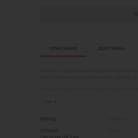
П
ОПИСАНИЕ
ДОСТАВКА
Мягкие и эластичные валики из силикон
максимально выразительный завиток в
Специально разработанная форма валика
прилегать максимально плотно. Это обе
мастеру - удобство в работе. Гладкая п
Ещё
нанесение клея и составов.
БРЕНД
Lash&Go
Форма валиков позволяет работать как 
зависимости от длины и изгиба натурал
СТРАНА
China
мастер может выбрать один из 5 размер
ПРОИЗВОДСТВА