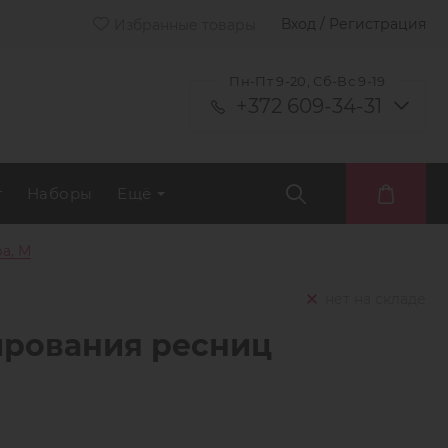
Вход / Регистрация
Избранные товары
Пн-Пт 9-20, Сб-Вс 9-19
+372 609-34-31
т
Наборы
Ещё
а, M
нет на складе
ирования ресниц