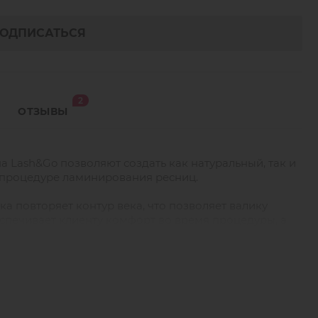
ОДПИСАТЬСЯ
2
ОТЗЫВЫ
а Lash&Go позволяют создать как натуральный, так и
 процедуре ламинирования ресниц.
 повторяет контур века, что позволяет валику
спечивает клиенту комфорт во время процедуры, а
оверхность валика гарантирует экономное и легкое
с короткими, так и с длинными ресницами. В
ьных ресниц, формы века и глубины посадки глаз,
ов: