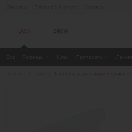
Discounts
Shipping & Payment
Contacts
LASH
BROW
Все
Ресницы
Клей
Препараты
Ламин
Каталог
Lash
Материалы для ламинирования р