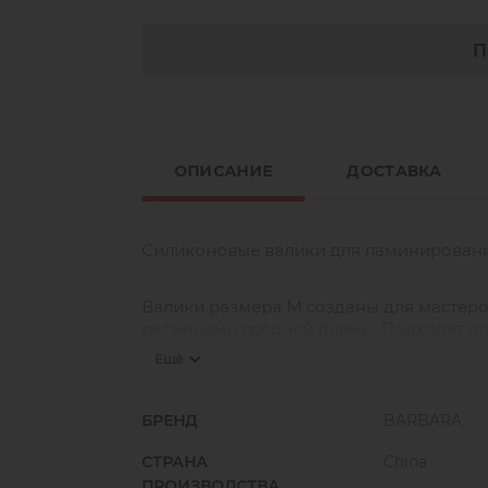
П
ОПИСАНИЕ
ДОСТАВКА
Силиконовые валики для ламинирования
Валики размера M созданы для мастеро
ресницами средней длины. Подходят дл
Ещё
Используя силиконовый валик размера 
средней длины. На мягком, но упругом
БРЕНД
BARBARA
и фиксировать изгиб составами.
СТРАНА
China
Силиконовый валик выдерживает многор
ПРОИЗВОДСТВА