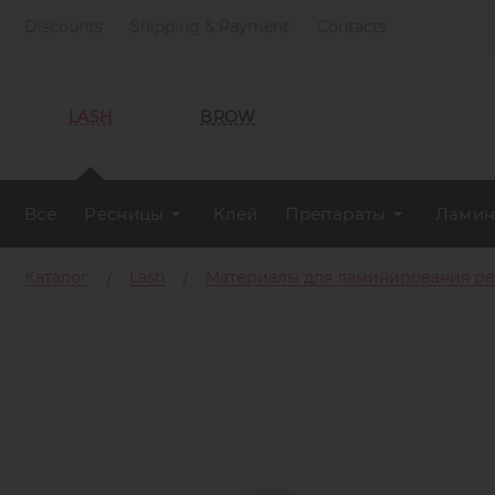
Discounts
Shipping & Payment
Contacts
LASH
BROW
Все
Ресницы
Клей
Препараты
Ламин
Каталог
Lash
Материалы для ламинирования р