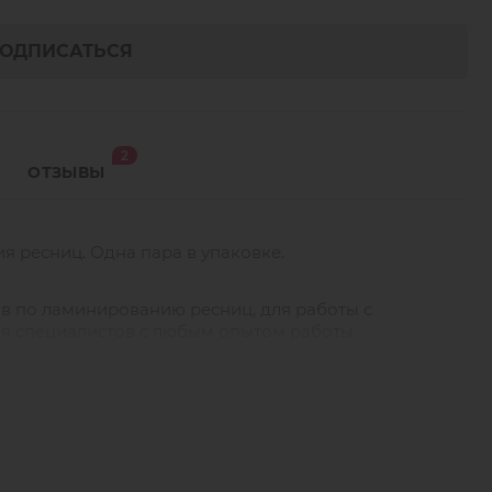
ОДПИСАТЬСЯ
2
ОТЗЫВЫ
 ресниц. Одна пара в упаковке.
в по ламинированию ресниц, для работы с
я специалистов с любым опытом работы.
M вы получите выразительный изгиб на ресницах
 силиконовом валике удобно делать выкладку ресниц
азовое использование. Силикон не вступает в