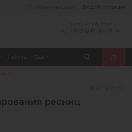
Вход / Регистрация
Избранные товары
Пн-Пт 9-20, Сб-Вс 9-19
+372 609-34-31
т
Наборы
Ещё
ара, M
нет на складе
ирования ресниц
M