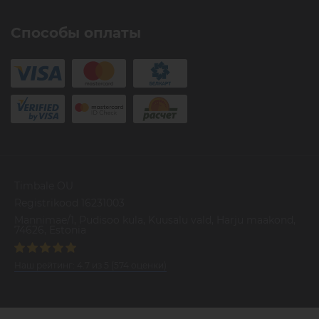
Способы оплаты
Timbale OU
Registrikood 16231003
Mannimae/1, Pudisoo kula, Kuusalu vald, Harju maakond,
74626, Estonia
Наш рейтинг:
4.7
из
5
(
574
оценки)