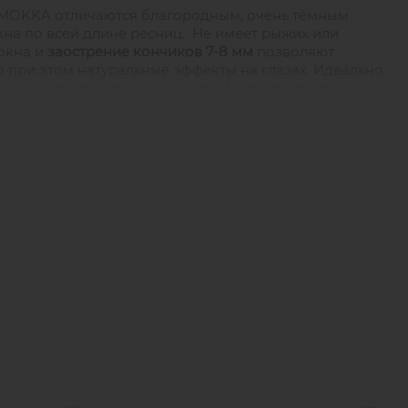
MOKKA отличаются благородным, очень тёмным
а по всей длине ресниц. Не имеет рыжих или
окна и
заострение кончиков 7-8 мм
позволяют
 при этом натуральные эффекты на глазах. Идеально
 и контрастностью внешности. Подчёркивает
 кричащего контраста. Подходят как для
ращивания.
я зеленая лента средней липкости. С ней формировать
 руках. А фольгированная подложка ленты не оставит
иц Timbale максимально широкая лента - 42.5 мм и
отсутствием пустот, поэтому в палетках Timbale до
льзует 4M контроль качества, что обеспечивает