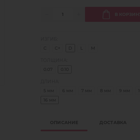
В КОРЗИН
ИЗГИБ:
C
C+
D
L
M
ТОЛЩИНА:
0.07
0.10
ДЛИНА:
5 мм
6 мм
7 мм
8 мм
9 мм
16 мм
ОПИСАНИЕ
ДОСТАВКА