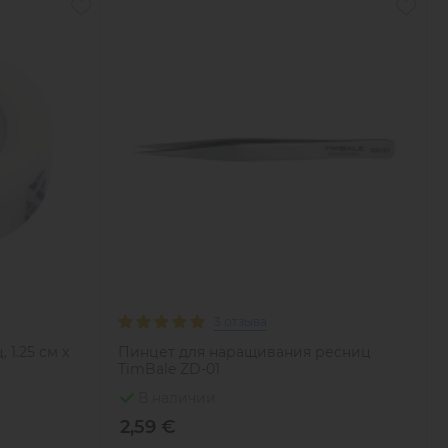
3 отзыва
1.25 см x
Пинцет для наращивания ресниц
TimBale ZD-01
В наличии
2,59 €