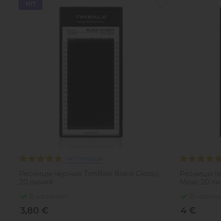
HIT
147 отзывов
Ресницы чёрные TimBale Black Glossy,
Ресницы чё
20 линий
Микс 20 л
В наличии
В налич
3,80 €
4 €