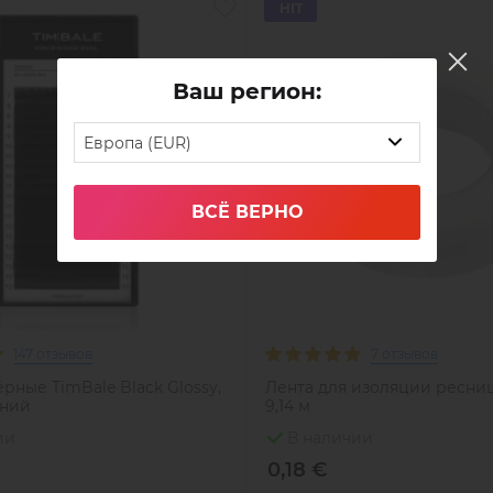
HIT
Ваш регион:
Европа (EUR)
ВСЁ ВЕРНО
147 отзывов
7 отзывов
рные TimBale Black Glossy,
Лента для изоляции ресниц, 
иний
9,14 м
ии
В наличии
0,18 €