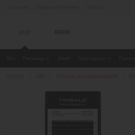
Discounts
Shipping & Payment
Contacts
LASH
BROW
Все
Ресницы
Клей
Препараты
Ламин
Каталог
Lash
Ресницы для наращивания
Ко