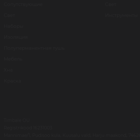
Сопутствующие
Свет
Свет
Инструменты
Наборы
Изоляция
Полуперманентная тушь
Мебель
Хна
Краска
Timbale OU
Registrikood 16231003
Mannimae/1, Pudisoo kula, Kuusalu vald, Harju maakond, 74626