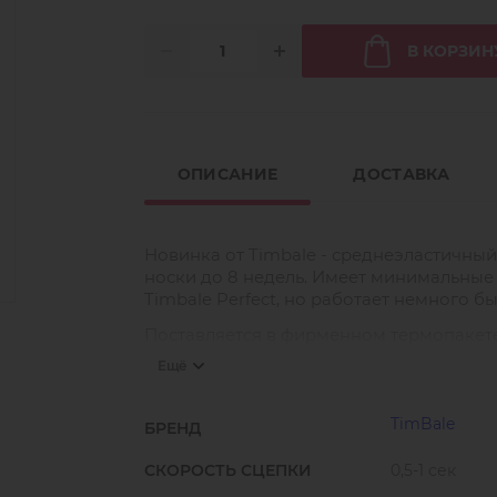
В КОРЗИН
ОПИСАНИЕ
ДОСТАВКА
Новинка от Timbale - среднеэластичный к
носки до 8 недель. Имеет минимальные
Timbale Perfect, но работает немного б
Поставляется в фирменном термопакете
Ещё
Рекомендуемые условия работы:
температура от +18 до +24 °С
TimBale
БРЕНД
влажность от 40 до 70%.
СКОРОСТЬ СЦЕПКИ
0,5-1 сек