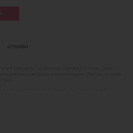
У
ОТЗЫВЫ
лей Special со скоростью сцепки 0.5-1 сек. Срок
 испарения и жидкую консистенцию. Похож на клей
ыстрее.
 с силикагелем и временной пробкой с иглой.