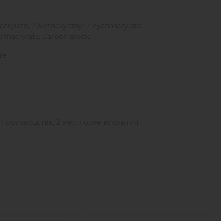
acrylate, 2-Methoxyethyl 2-cyanoacrylate,
thacrylate, Carbon Black.
те
ы производства, 2 мес. после вскрытия