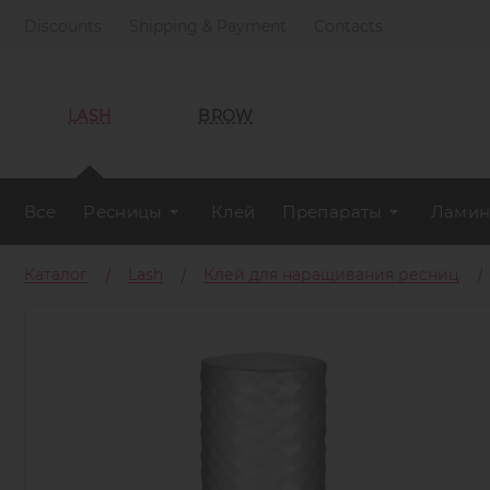
Discounts
Shipping & Payment
Contacts
LASH
BROW
Все
Ресницы
Клей
Препараты
Ламин
Каталог
Lash
Клей для наращивания ресниц