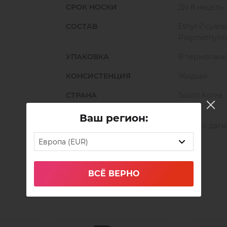
СРОК НОСКИ
До 8 недель
СОСТАВ
Ethyl-2-cyano
Polymethylma
УПАКОВКА
В термопаке
КОНСИСТЕНЦИЯ
Жидкая
СТРАНА
South Korea
ПРОИЗВОДСТВА
Ваш регион:
СРОК ГОДНОСТИ
8 мес. с дат
Европа (EUR)
ВСЁ ВЕРНО