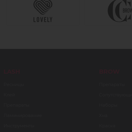
LASH
BROW
Ресницы
Препараты
Клей
Сопутствующ
Препараты
Наборы
Ламинирование
Хна
Инструменты
Краска