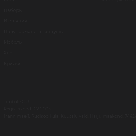
Наборы
Изоляция
Полуперманентная тушь
Мебель
Хна
Краска
Timbale OU
Registrikood 16231003
Mannimae/1, Pudisoo kula, Kuusalu vald, Harju maakond, 74626