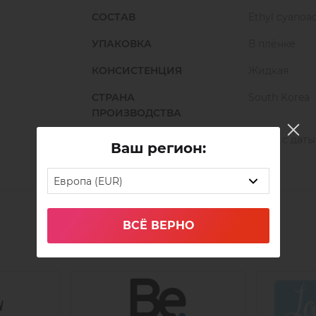
СОСТАВ
Ethyl cyanoac
УПАКОВКА
В плёнке
КОНСИСТЕНЦИЯ
Жидкая
СТРАНА
South Korea
ПРОИЗВОДСТВА
СРОК ГОДНОСТИ
9 мес. с дат
Ваш регион:
Европа (EUR)
ВСЁ ВЕРНО