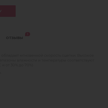
У
1
ОТЗЫВЫ
L обладает мгновенной скорость сцепки. Высокое
иапазоны влажности и температуры соответствуют
С и от 30% до 70%)
.