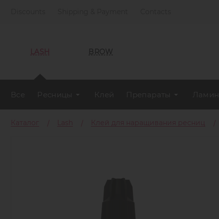
Discounts
Shipping & Payment
Contacts
LASH
BROW
Все
Ресницы
Клей
Препараты
Ламин
Каталог
Lash
Клей для наращивания ресниц