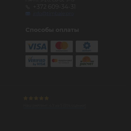
Пн-Пт 9-20, Сб-Вс 9-19
+372 609-34-31
info@timbale.pro
Способы оплаты
Наш рейтинг:
4.7
из
5
(
574
оценки)