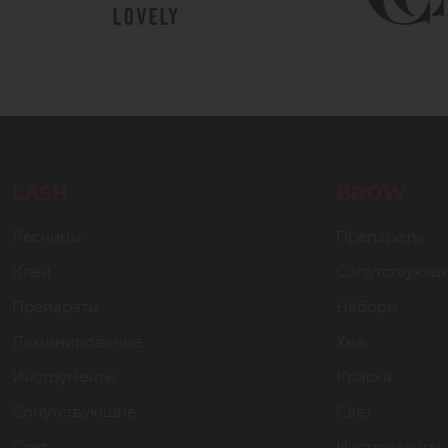
LASH
BROW
Ресницы
Препараты
Клей
Сопутствующ
Препараты
Наборы
Ламинирование
Хна
Инструменты
Краска
Сопутствующие
Свет
Свет
Инструменты