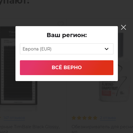
упают:
Ваш регион:
Европа (EUR)
ВСЁ ВЕРНО
147 отзывов
2 отзыва
рные TimBale Black Glossy,
Обезжириватель для ресниц
иний
мл