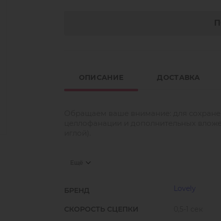
П
ОПИСАНИЕ
ДОСТАВКА
Обращаем ваше внимание: для сохранен
целлофанации и дополнительных вложен
иглой).
Ещё
Зная, чего хотят мастера, мы разработ
Встречайте: клей «Marvel» для опытных
флаконе!
Lovely
БРЕНД
Новый клей «Marvel» идеально походит
СКОРОСТЬ СЦЕПКИ
0,5-1 сек
Цвет клея может варьироваться от насы