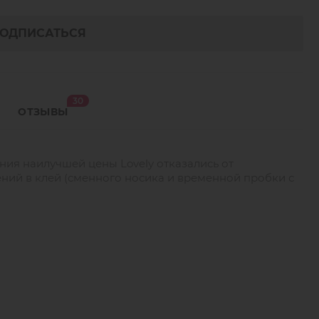
ОДПИСАТЬСЯ
30
ОТЗЫВЫ
ия наилучшей цены Lovely отказались от
ий в клей (сменного носика и временной пробки с
али потрясающую новинку!
 мастеров. Супер сила и минимум испарений в одном
 для мастеров с большим опытом работы.
щенного черного до серого.