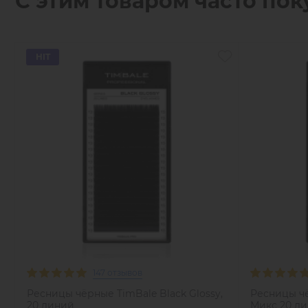
С этим товаром часто пок
HIT
147 отзывов
Ресницы чёрные TimBale Black Glossy,
Ресницы чё
20 линий
Микс 20 л