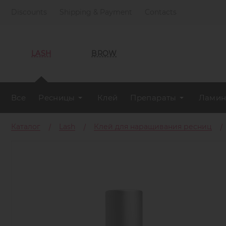
Discounts
Shipping & Payment
Contacts
LASH
BROW
Все
Ресницы
Клей
Препараты
Ламин
Каталог
Lash
Клей для наращивания ресниц