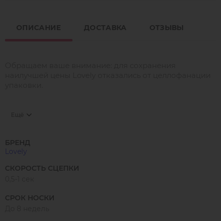
ОПИСАНИЕ
ДОСТАВКА
ОТЗЫВЫ
Обращаем ваше внимание: для сохранения
наилучшей цены Lovely отказались от целлофанации
упаковки.
Ещё
Королевская серия клеёв от Lovely!
Новейшая формула клея для наращивания ресниц.
Для опытных мастеров - лэшмейкеров
БРЕНД
Lovely
Цвет клея может варьироваться от насыщенного
черного до серого.
СКОРОСТЬ СЦЕПКИ
Это не является отклонением от нормы. Клейкая сила
0,5-1 сек
клея не зависит от его цвета.
Для использования налить небольшое количество
СРОК НОСКИ
клея на специальную поверхность, например палетку
До 8 недель
для клея, нефритовый камень и др. и обмакнуть часть