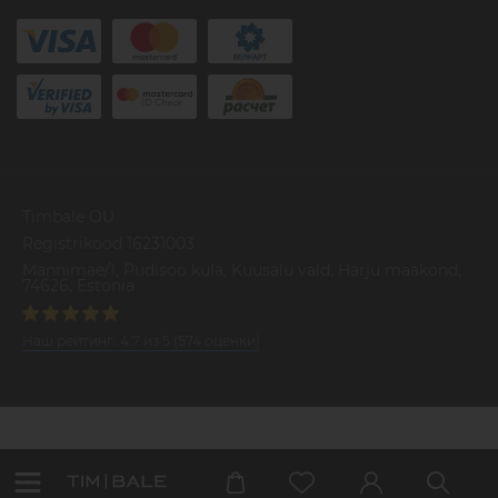
Timbale OU
Registrikood 16231003
Mannimae/1, Pudisoo kula, Kuusalu vald, Harju maakond,
74626, Estonia
Наш рейтинг:
4.7
из
5
(
574
оценки)