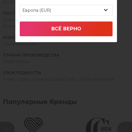
До 8 недель
Европа (EUR)
СОСТАВ
Ethyl-2-cyanoacrylate, Methoxyethyl cyanoacrylate,
Polymethyl methacrylate, Pigment.
ВСЁ ВЕРНО
КОНСИСТЕНЦИЯ
Среднежидкая
СТРАНА ПРОИЗВОДСТВА
South Korea
СРОК ГОДНОСТИ
6 мес. с даты производства, 2 мес. после вскрытия
Популярные бренды