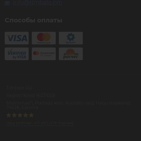
info@timbale.pro
Способы оплаты
Timbale OU
Registrikood 16231003
Mannimae/1, Pudisoo kula, Kuusalu vald, Harju maakond,
74626, Estonia
Наш рейтинг:
4.7
из
5
(
574
оценки)