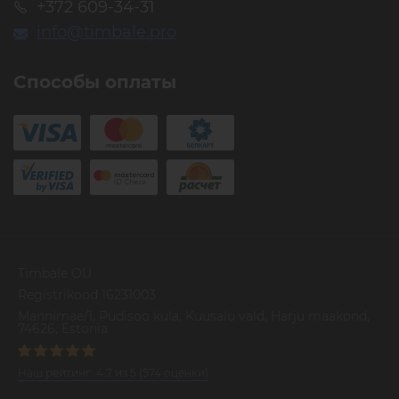
+372 609-34-31
info@timbale.pro
Способы оплаты
Timbale OU
Registrikood 16231003
Mannimae/1, Pudisoo kula, Kuusalu vald, Harju maakond,
74626, Estonia
Наш рейтинг:
4.7
из
5
(
574
оценки)