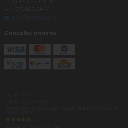
Пн-Пт 9-20, Сб-Вс 9-19
+372 609-34-31
info@timbale.pro
Способы оплаты
Timbale OU
Registrikood 16231003
Mannimae/1, Pudisoo kula, Kuusalu vald, Harju maakond,
74626, Estonia
Наш рейтинг:
4.7
из
5
(
574
оценки)