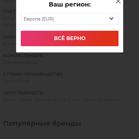
Ваш регион:
СОСТАВ
Ethyl 2-cyanoacrylate, Ethoxyethyl-2-cyanoacrylate,
Европа (EUR)
Polyalkylmethacrylate, Pigment.
УПАКОВКА
ВСЁ ВЕРНО
В термопакете
КОНСИСТЕНЦИЯ
Среднежидкая
СТРАНА ПРОИЗВОДСТВА
South Korea
СРОК ГОДНОСТИ
6 мес. с даты производства, 2 мес. после вскрытия
Популярные бренды