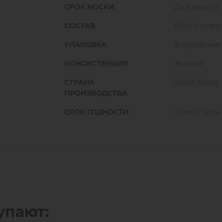
СРОК НОСКИ
До 8 недель
Выполняйте работу чисто и без склеек вм
СОСТАВ
Ethyl 2-cyano
Условия при работе с клеем: t +18-24 C, 
УПАКОВКА
В коробочке
КОНСИСТЕНЦИЯ
Жидкая
СТРАНА
South Korea
ПРОИЗВОДСТВА
СРОК ГОДНОСТИ
6 мес. с дат
упают: