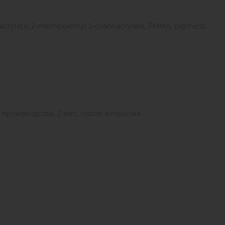
есте с клеем Effect от Barbara.
acrylate, 2-methoxyethyl 2-cyanoacrylate, PMMA, pigment.
влажность воздуха 40-70 %.
ы производства, 2 мес. после вскрытия