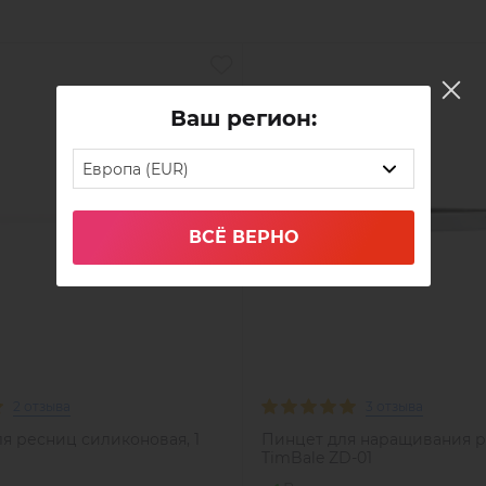
Ваш регион:
Европа (EUR)
ВСЁ ВЕРНО
2 отзыва
3 отзыва
я ресниц силиконовая, 1
Пинцет для наращивания 
TimBale ZD-01