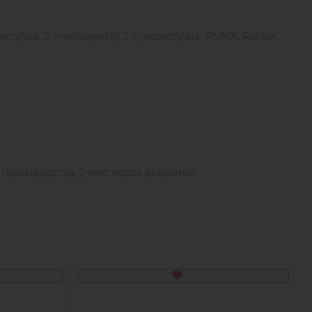
влажность воздуха 30-70 %.
acrylate, 2-methoxyethyl 2-cyanoacrylate, PMMA, Rubber,
.
ы производства, 2 мес. после вскрытия