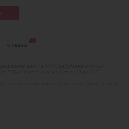
У
2
ОТЗЫВЫ
аращивания ресниц WOW работает в сложных
до 70% и температуре воздуха от 18 до 26 С.
пки клея моментальная (0.3-0.5 сек). Срок носки до
т для всех типов наращивания.
о быстрого и качественного наращивания ресниц.
требуется использовать меньше клея при
и без склеек вместе с клеем WOW от Barbara.