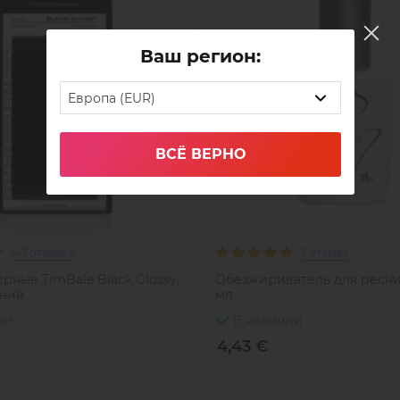
Ваш регион:
Европа (EUR)
ВСЁ ВЕРНО
147 отзывов
2 отзыва
рные TimBale Black Glossy,
Обезжириватель для ресниц
иний
мл
ии
В наличии
4,43 €