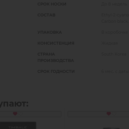
СРОК НОСКИ
До 8 недель
Условия при работе с клеем: t +18-26 C, 
Срок годности: 6 месяцев.
СОСТАВ
Ethyl-2-cyano
Срок годности после вскрытия: 2 месяца
Carbon black.
УПАКОВКА
В коробочке
КОНСИСТЕНЦИЯ
Жидкая
СТРАНА
South Korea
ПРОИЗВОДСТВА
СРОК ГОДНОСТИ
6 мес. с дат
упают: