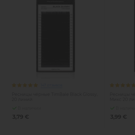
147 отзывов
Ресницы чёрные TimBale Black Glossy,
Ресницы чё
20 линий
Микс 20 л
В наличии
В налич
3,79 €
3,99 €