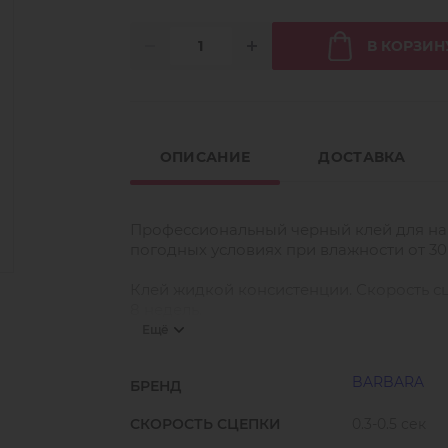
В КОРЗИН
ОПИСАНИЕ
ДОСТАВКА
Профессиональный черный клей для н
погодных условиях при влажности от 30 
Клей жидкой консистенции. Скорость сце
8 недель.
Ещё
Для мастеров с опытом работы. Подходи
BARBARA
БРЕНД
Используйте клей WOW для максимальн
Благодаря жидкой консистенции вам по
СКОРОСТЬ СЦЕПКИ
0.3-0.5 сек
наращивании. Выполняйте работу чисто 