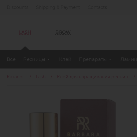
Discounts
Shipping & Payment
Contacts
LASH
BROW
Все
Ресницы
Клей
Препараты
Ламин
Каталог
Lash
Клей для наращивания ресниц