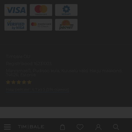
Timbale OU
Registrikood 16231003
Mannimae/1, Pudisoo kula, Kuusalu vald, Harju maakond,
74626, Estonia
Наш рейтинг:
4.7
из
5
(
574
оценки)